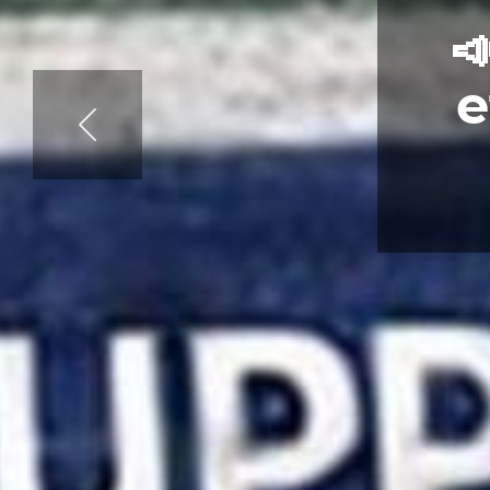

m
e
l