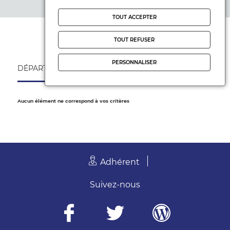
Réinitialiser les filtres
Collège
Bien-être de l'enfant
TOUT ACCEPTER
Lycée
FCPE
TOUT REFUSER
Fonctionnement de l'école
PERSONNALISER
DÉPARTEMENTALES
NATIONALES
Hors temps scolaire
Orientation
Aucun élément ne correspond à vos critères
Politiques éducatives
Relations famille-école
Vie des établissements
Adhérent
Suivez-nous