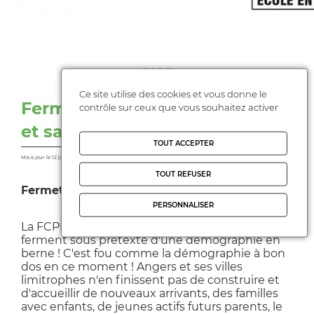
FCPE
Ce site utilise des cookies et vous donne le
Fermeture de classe a Angers
contrôle sur ceux que vous souhaitez activer
et sa Metropole
TOUT ACCEPTER
Mis à jour le 12 juillet 2025
TOUT REFUSER
Fermetures de classe. C'est non !
PERSONNALISER
La FCPE49 n'acceptera jamais que les classes
ferment sous prétexte d'une démographie en
berne ! C'est fou comme la démographie à bon
dos en ce moment ! Angers et ses villes
limitrophes n'en finissent pas de construire et
d'accueillir de nouveaux arrivants, des familles
avec enfants, de jeunes actifs futurs parents, le