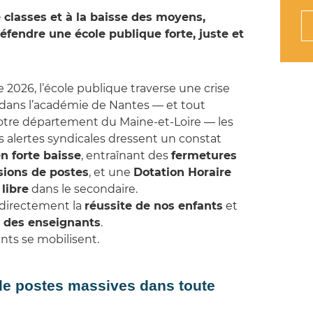
classes et à la baisse des moyens,
fendre une école publique forte, juste et
e 2026, l’école publique traverse une crise
 dans l’académie de Nantes — et tout
otre département du Maine‑et‑Loire — les
es alertes syndicales dressent un constat
 forte baisse
, entraînant des
fermetures
ions de postes
, et une
Dotation Horaire
libre
dans le secondaire.
t directement la
réussite de nos enfants
et
l des enseignants
.
ents se mobilisent.
e postes massives dans toute