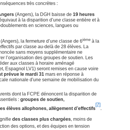
onséquences très concrètes :
Angers
(Angers), la DGH baisse de
19 heures
 équivaut à la disparition d’une classe entière et à
édoublements en sciences, langues ou
ième
(Angers), la fermeture d’une classe de 6
à la
ffectifs par classe au-delà de 28 élèves. La
noncée sans moyens supplémentaire ne
er l’organisation des groupes de soutien. Les
éder aux classes à horaire aménagé
 Espagnol LV1) seront remises en cause voire
t prévue le mardi 31
mars en réponse à
dicale nationale d'une semaine de mobilisation du
arents dont la FCPE dénoncent la disparition de
ssentiels :
groupes de soutien,
[7]
 élèves allophones, allègement d’effectifs
.
gnifie
des classes plus chargées
, moins de
uction des options, et des équipes en tension