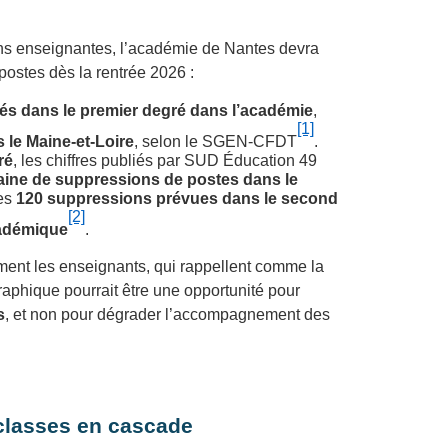
ons enseignantes, l’académie de Nantes devra
ostes dès la rentrée 2026 :
és dans le premier degré dans l’académie
,
[1]
 le Maine‑et‑Loire
, selon le SGEN‑CFDT
.
ré
, les chiffres publiés par SUD Éducation 49
aine de suppressions de postes dans le
les
120 suppressions prévues dans le second
[2]
cadémique
.
ment les enseignants, qui rappellent comme la
phique pourrait être une opportunité pour
s
, et non pour dégrader l’accompagnement des
classes en cascade