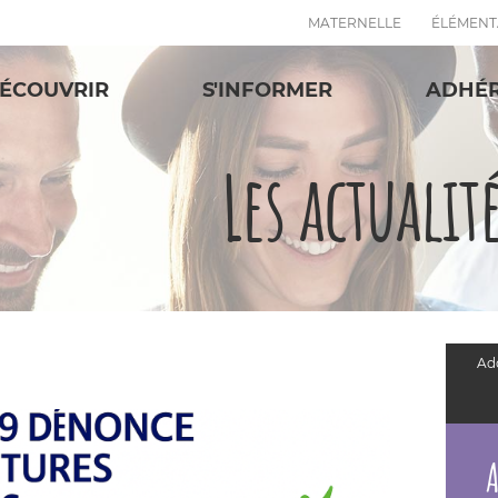
MATERNELLE
ÉLÉMENT
ÉCOUVRIR
S'INFORMER
ADHÉ
Les actualit
Add
A