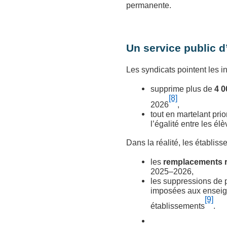
permanente.
Un service public d
Les syndicats pointent les i
supprime plus de
4 0
[8]
2026
,
tout en martelant prior
l’égalité entre les élè
Dans la réalité, les établis
les
remplacements re
2025–2026,
les suppressions de p
imposées aux enseign
[9]
établissements
.