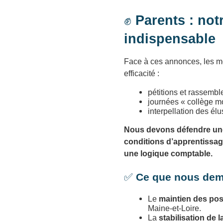
✊
Parents : not
indispensable
Face à ces annonces, les mob
efficacité :
pétitions et rassemb
journées « collège mo
interpellation des él
Nous devons défendre une 
conditions d’apprentissage
une logique comptable.
✅
Ce que nous de
Le
maintien des pos
Maine‑et‑Loire.
La
stabilisation de 