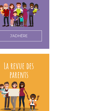
J'ADHÉRE
La revue des
parents