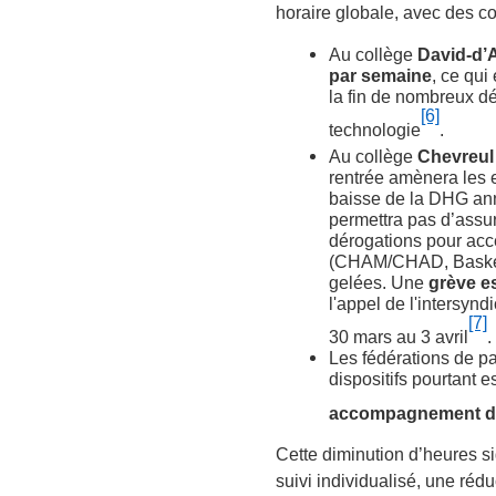
horaire globale, avec des c
Au collège
David-d’
par semaine
, ce qui
la fin de nombreux d
[6]
technologie
.
Au collège
Chevreul
rentrée amènera les e
baisse de la DHG an
permettra pas d’assur
dérogations pour acc
(CHAM/CHAD, Basket,
gelées. Une
grève es
l'appel de l'intersyn
[7]
30 mars au 3 avril
.
Les fédérations de p
dispositifs pourtant e
accompagnement des
Cette diminution d’heures si
suivi individualisé, une réd