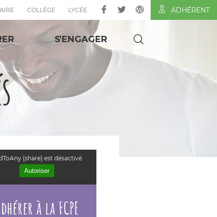
ADHÉRENT
AIRE
COLLÈGE
LYCÉE
RER
S'ENGAGER
és
ToAny (share) est désactivé.
Autoriser
dhérer à la FCPE