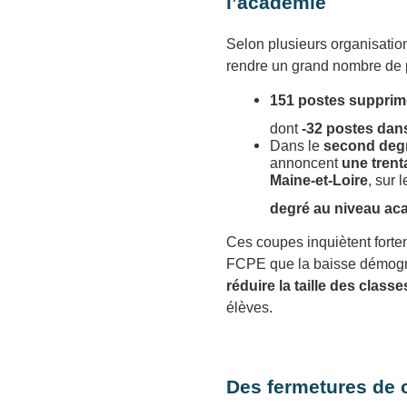
l’académie
Selon plusieurs organisati
rendre un grand nombre de p
151 postes supprim
dont
-32 postes dans
Dans le
second deg
annoncent
une trent
Maine‑et‑Loire
, sur 
degré au niveau a
Ces coupes inquiètent forte
FCPE que la baisse démogra
réduire la taille des classe
élèves.
Des fermetures de 