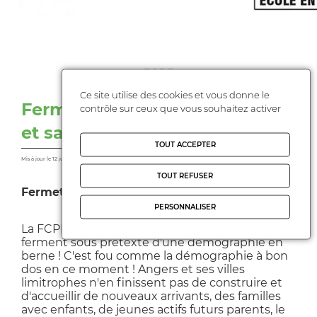
FCPE
Ce site utilise des cookies et vous donne le
Fermeture de classe a Angers
contrôle sur ceux que vous souhaitez activer
et sa Metropole
TOUT ACCEPTER
Mis à jour le 12 juillet 2025
TOUT REFUSER
Fermetures de classe. C'est non !
PERSONNALISER
La FCPE49 n'acceptera jamais que les classes
ferment sous prétexte d'une démographie en
berne ! C'est fou comme la démographie à bon
dos en ce moment ! Angers et ses villes
limitrophes n'en finissent pas de construire et
d'accueillir de nouveaux arrivants, des familles
avec enfants, de jeunes actifs futurs parents, le