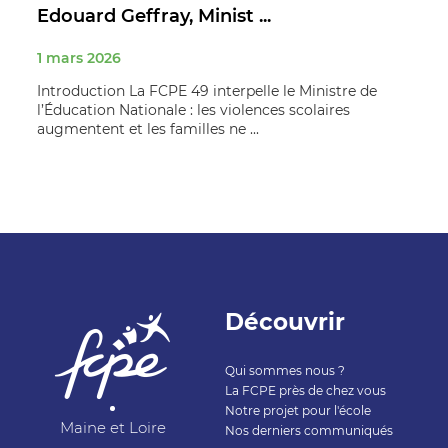
Edouard Geffray, Minist ...
1 mars 2026
Introduction La FCPE 49 interpelle le Ministre de
l’Éducation Nationale : les violences scolaires
augmentent et les familles ne ...
Découvrir
Qui sommes nous ?
La FCPE près de chez vous
Notre projet pour l'école
Maine et Loire
Nos derniers communiqués