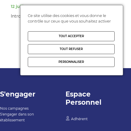
12 juillet 2025
Ce site utilise des cookies et vous donne le
Introduction Parents FCPE, le pouvoir d’agir
contrôle sur ceux que vous souhaitez activer
TOUT ACCEPTER
TOUT REFUSER
PERSONNALISER
S'engager
Espace
Personnel
Nos campagnes
S'engager dans son
Adhérent
établissement