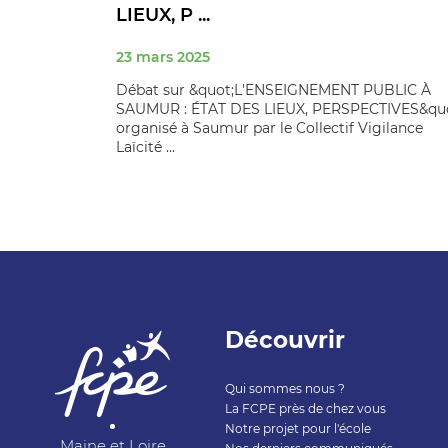
LIEUX, P ...
23 mars 2025
Débat sur &quot;L'ENSEIGNEMENT PUBLIC À
SAUMUR : ÉTAT DES LIEUX, PERSPECTIVES&quo
organisé à Saumur par le Collectif Vigilance
Laïcité ...
Découvrir
Qui sommes nous ?
La FCPE près de chez vous
Notre projet pour l'école
Maine et Loire