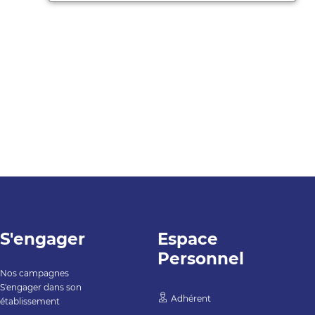
S'engager
Espace
Personnel
Nos campagnes
S'engager dans son
Adhérent
établissement