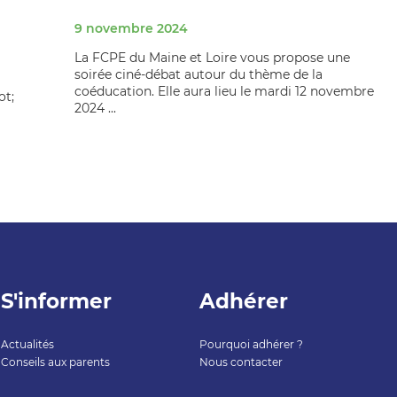
9 novembre 2024
La FCPE du Maine et Loire vous propose une
soirée ciné-débat autour du thème de la
coéducation. Elle aura lieu le mardi 12 novembre
t;
2024 ...
S'informer
Adhérer
Actualités
Pourquoi adhérer ?
Conseils aux parents
Nous contacter