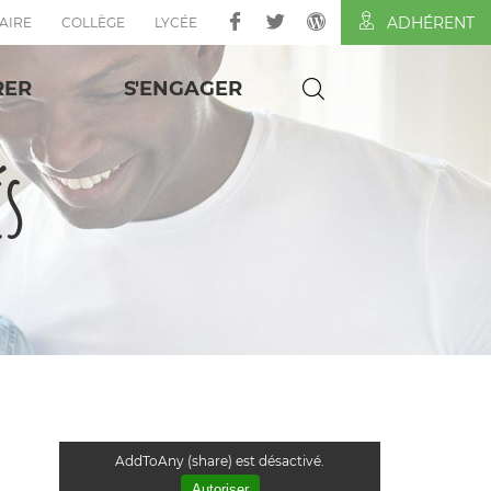
ADHÉRENT
AIRE
COLLÈGE
LYCÉE
RER
S'ENGAGER
és
AddToAny (share) est désactivé.
Autoriser